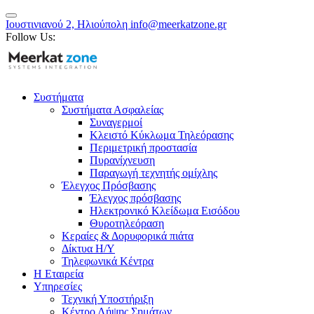
Ιουστινιανού 2, Ηλιούπολη
info@meerkatzone.gr
Follow Us:
Συστήματα
Συστήματα Ασφαλείας
Συναγερμοί
Κλειστό Κύκλωμα Τηλεόρασης
Περιμετρική προστασία
Πυρανίχνευση
Παραγωγή τεχνητής ομίχλης
Έλεγχος Πρόσβασης
Έλεγχος πρόσβασης
Ηλεκτρονικό Κλείδωμα Εισόδου
Θυροτηλεόραση
Κεραίες & Δορυφορικά πιάτα
Δίκτυα Η/Υ
Τηλεφωνικά Κέντρα
Η Εταιρεία
Υπηρεσίες
Τεχνική Υποστήριξη
Κέντρο Λήψης Σημάτων