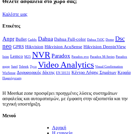
Θέλετε ασφάλεια στο χώρο σας;
Καλέστε μας
Ετικέτες
Dsc
Anpr
Dahua
Bullet
Dahua Full-color
Caddx
Dahua TiOC
Dome
neo
GPRS
Hikvision
Hikvision AcuSense
Hikvision DeepinView
NVR
Paradox
Lemco
Inim
M25
Paradox evo
Paradox M-Series
Paradox
Video Analytics
mgsp
Satel
Teletek
Tyco
Visual Confirmation
Δορυφορικός δέκτης
Κέντρο Λήψης Σημάτων
Κεραία
WizSense
ΕΝ 50131
Πυρανίχνευση
Η Meerkat zone προσφέρει προηγμένες λύσεις συστημάτων
ασφαλείας και αυτοματισμών, με έμφαση στην αξιοπιστία και την
τεχνική υποστήριξη.
Μενού
Αρχική
Η εταιρεία