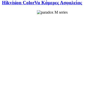
Hikvision ColorVu Κάμερες Ασφαλείας