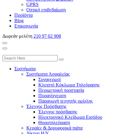
GPRS
Οπτική επιβεβαίωση
Προϊόντα
Blog
Επικοινωνία
Δωρεάν μελέτη
210 97 02 908
Συστήματα
Συστήματα Ασφαλείας
Συναγερμοί
Κλειστό Κύκλωμα Τηλεόρασης
Περιμετρική προστασία
Πυρανίχνευση
Παραγωγή τεχνητής ομίχλης
Έλεγχος Πρόσβασης
Έλεγχος πρόσβασης
Ηλεκτρονικό Κλείδωμα Εισόδου
Θυροτηλεόραση
Κεραίες & Δορυφορικά πιάτα
Δίκτυα Η/Υ