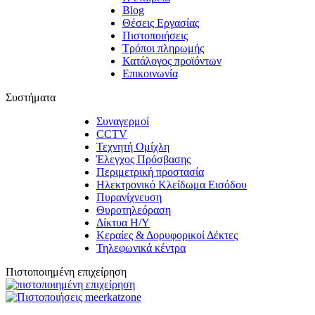
Blog
Θέσεις Εργασίας
Πιστοποιήσεις
Τρόποι πληρωμής
Κατάλογος προϊόντων
Επικοινωνία
Συστήματα
Συναγερμοί
CCTV
Τεχνητή Ομίχλη
Έλεγχος Πρόσβασης
Περιμετρική προστασία
Ηλεκτρονικό Κλείδωμα Εισόδου
Πυρανίχνευση
Θυροτηλεόραση
Δίκτυα Η/Υ
Κεραίες & Δορυφορικοί Δέκτες
Τηλεφωνικά κέντρα
Πιστοποιημένη επιχείρηση