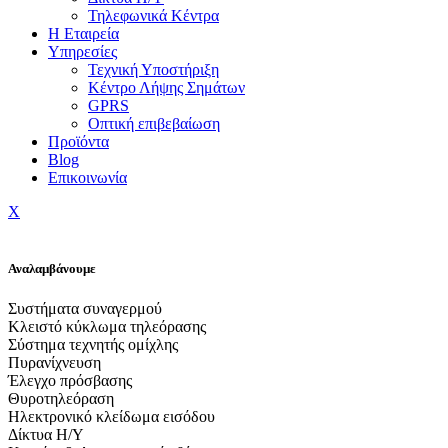
Τηλεφωνικά Κέντρα
Η Εταιρεία
Υπηρεσίες
Τεχνική Υποστήριξη
Κέντρο Λήψης Σημάτων
GPRS
Οπτική επιβεβαίωση
Προϊόντα
Blog
Επικοινωνία
X
Αναλαμβάνουμε
Συστήματα συναγερμού
Κλειστό κύκλωμα τηλεόρασης
Σύστημα τεχνητής ομίχλης
Πυρανίχνευση
Έλεγχο πρόσβασης
Θυροτηλεόραση
Ηλεκτρονικό κλείδωμα εισόδου
Δίκτυα Η/Υ