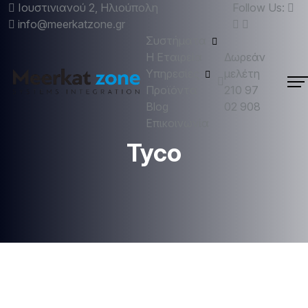
Ιουστινιανού 2, Ηλιούπολη
Follow Us:
info@meerkatzone.gr
Συστήματα
Η Εταιρεία
Δωρεάν
Υπηρεσίες
μελέτη
Προϊόντα
210 97
Blog
02 908
Επικοινωνία
Tyco