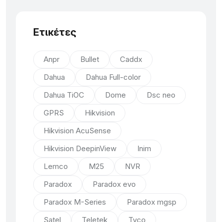
Ετικέτες
Anpr
Bullet
Caddx
Dahua
Dahua Full-color
Dahua TiOC
Dome
Dsc neo
GPRS
Hikvision
Hikvision AcuSense
Hikvision DeepinView
Inim
Lemco
M25
NVR
Paradox
Paradox evo
Paradox M-Series
Paradox mgsp
Satel
Teletek
Tyco