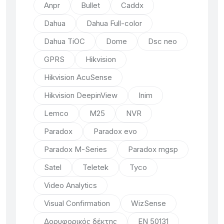
Anpr
Bullet
Caddx
Dahua
Dahua Full-color
Dahua TiOC
Dome
Dsc neo
GPRS
Hikvision
Hikvision AcuSense
Hikvision DeepinView
Inim
Lemco
M25
NVR
Paradox
Paradox evo
Paradox M-Series
Paradox mgsp
Satel
Teletek
Tyco
Video Analytics
Visual Confirmation
WizSense
Δορυφορικός δέκτης
ΕΝ 50131