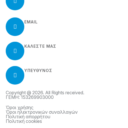
Ιουστινιανού 2, Ηλιούπολη
Τ.Κ. 163-45
EMAIL
info@meerkatzone.gr
ΚΑΛΈΣΤΕ ΜΑΣ
210 97 02 908
ΥΠΕΥΘΥΝΟΣ
Τριανταφυλλίδης Μάριος
Copyright @ 2026. All Rights received.
ΓΕΜΗ: 153269903000
Όροι χρήσης
Όροι ηλεκτρονικών συναλλαγών
Πολιτική απορρήτου
Πολιτική cookies