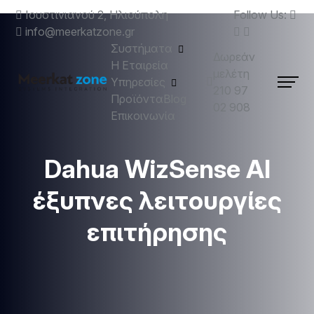
Ιουστινιανού 2, Ηλιούπολη
Follow Us:
info@meerkatzone.gr
Συστήματα
Δωρεάν
Η Εταιρεία
μελέτη
Υπηρεσίες
210 97
Προϊόντα
Blog
02 908
Επικοινωνία
Dahua WizSense AI
έξυπνες λειτουργίες
επιτήρησης