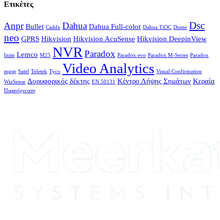
Ετικέτες
Dsc
Anpr
Dahua
Bullet
Dahua Full-color
Caddx
Dahua TiOC
Dome
neo
GPRS
Hikvision
Hikvision AcuSense
Hikvision DeepinView
NVR
Paradox
Lemco
Inim
M25
Paradox evo
Paradox M-Series
Paradox
Video Analytics
mgsp
Satel
Teletek
Tyco
Visual Confirmation
Δορυφορικός δέκτης
Κέντρο Λήψης Σημάτων
Κεραία
WizSense
ΕΝ 50131
Πυρανίχνευση