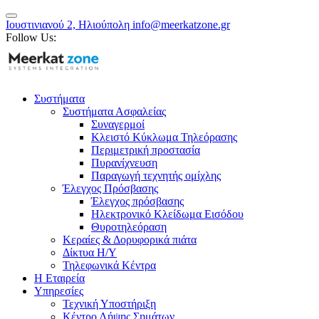
Ιουστινιανού 2, Ηλιούπολη
info@meerkatzone.gr
Follow Us:
Συστήματα
Συστήματα Ασφαλείας
Συναγερμοί
Κλειστό Κύκλωμα Τηλεόρασης
Περιμετρική προστασία
Πυρανίχνευση
Παραγωγή τεχνητής ομίχλης
Έλεγχος Πρόσβασης
Έλεγχος πρόσβασης
Ηλεκτρονικό Κλείδωμα Εισόδου
Θυροτηλεόραση
Κεραίες & Δορυφορικά πιάτα
Δίκτυα Η/Υ
Τηλεφωνικά Κέντρα
Η Εταιρεία
Υπηρεσίες
Τεχνική Υποστήριξη
Κέντρο Λήψης Σημάτων