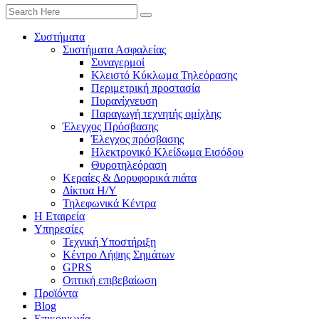
Συστήματα
Συστήματα Ασφαλείας
Συναγερμοί
Κλειστό Κύκλωμα Τηλεόρασης
Περιμετρική προστασία
Πυρανίχνευση
Παραγωγή τεχνητής ομίχλης
Έλεγχος Πρόσβασης
Έλεγχος πρόσβασης
Ηλεκτρονικό Κλείδωμα Εισόδου
Θυροτηλεόραση
Κεραίες & Δορυφορικά πιάτα
Δίκτυα Η/Υ
Τηλεφωνικά Κέντρα
Η Εταιρεία
Υπηρεσίες
Τεχνική Υποστήριξη
Κέντρο Λήψης Σημάτων
GPRS
Οπτική επιβεβαίωση
Προϊόντα
Blog
Επικοινωνία