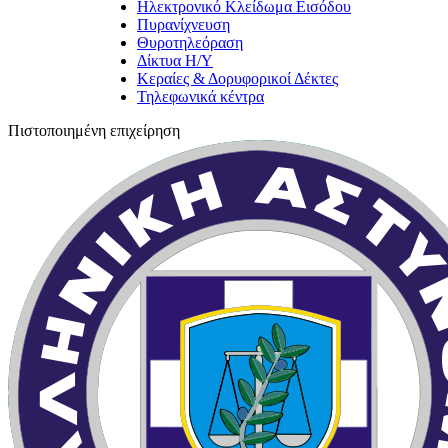
Ηλεκτρονικό Κλείδωμα Εισόδου
Πυρανίχνευση
Θυροτηλεόραση
Δίκτυα Η/Υ
Κεραίες & Δορυφορικοί Δέκτες
Τηλεφωνικά κέντρα
Πιστοποιημένη επιχείρηση