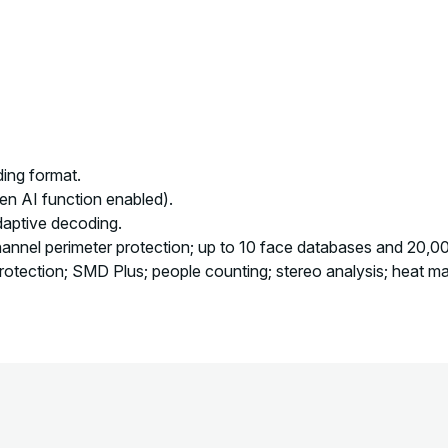
ng format.
n AI function enabled).
daptive decoding.
hannel perimeter protection; up to 10 face databases and 20,
rotection; SMD Plus; people counting; stereo analysis; heat m