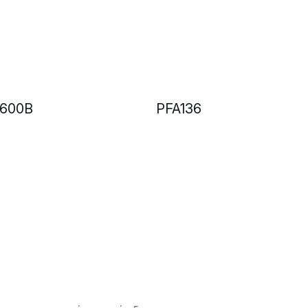
600B
PFA136