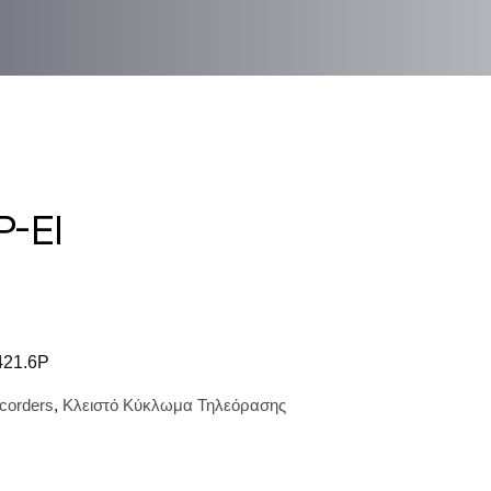
P-EI
421.6P
corders
,
Κλειστό Κύκλωμα Τηλεόρασης