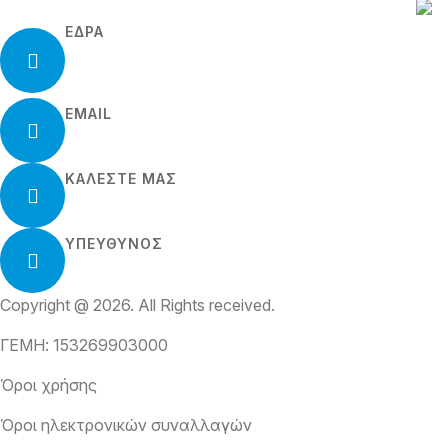
ΕΔΡΑ
Ιουστινιανού 2, Ηλιούπολη
Τ.Κ. 163-45
EMAIL
info@meerkatzone.gr
ΚΑΛΈΣΤΕ ΜΑΣ
210 97 02 908
ΥΠΕΥΘΥΝΟΣ
Τριανταφυλλίδης Μάριος
Copyright @ 2026. All Rights received.
ΓΕΜΗ: 153269903000
Όροι χρήσης
Όροι ηλεκτρονικών συναλλαγών