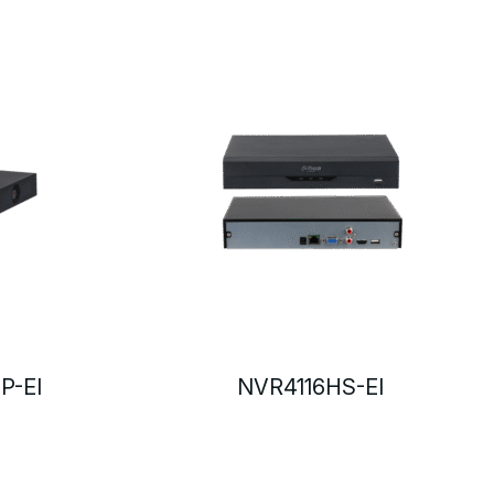
P-EI
NVR4116HS-EI