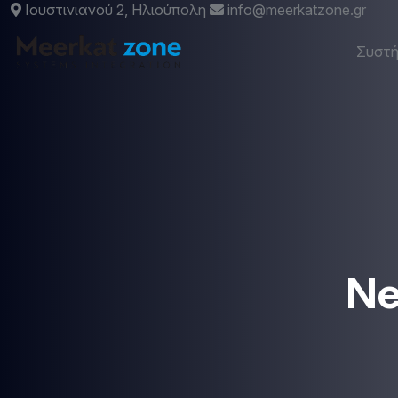
Ιουστινιανού 2, Ηλιούπολη
info@meerkatzone.gr
Συστ
Ne