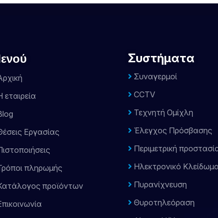
Συστήματα
ενού
Συναγερμοί
ρχική
CCTV
 εταιρεία
Τεχνητή Ομίχλη
log
Έλεγχος Πρόσβασης
έσεις Εργασίας
Περιμετρική προστασί
ιστοποιήσεις
Ηλεκτρονικό Κλείδωμα
ρόποι πληρωμής
Πυρανίχνευση
ατάλογος προϊόντων
Θυροτηλεόραση
πικοινωνία