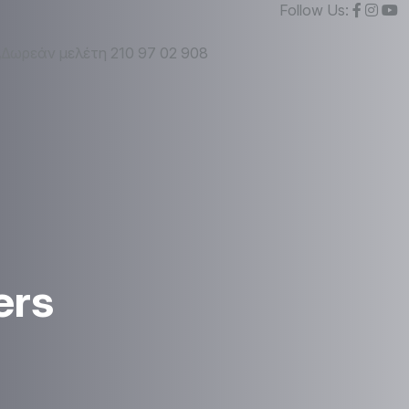
Follow Us:
Δωρεάν μελέτη
210 97 02 908
ers