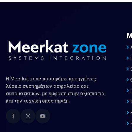
Μ
Α
Η
B
Η Meerkat zone προσφέρει προηγμένες
Θ
λύσεις συστημάτων ασφαλείας και
Π
αυτοματισμών, με έμφαση στην αξιοπιστία
και την τεχνική υποστήριξη.
Τ
Κ
Ε