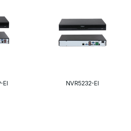
-EI
NVR5232-EI