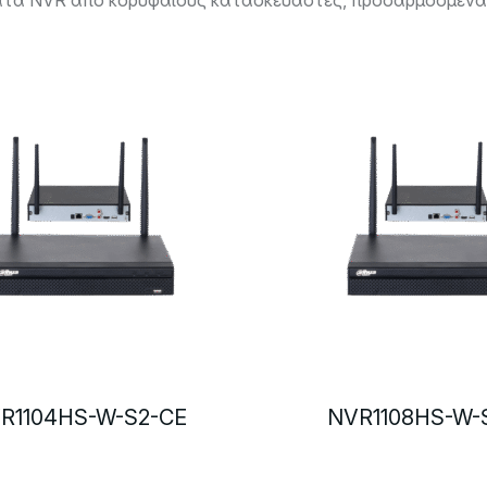
ατά NVR από κορυφαίους κατασκευαστές, προσαρμοσμένα στ
R1104HS-W-S2-CE
NVR1108HS-W-