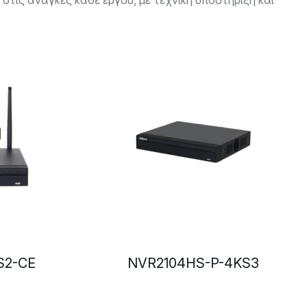
ις ανάγκες κάθε έργου, με τεχνική υποστήριξη και
S2-CE
NVR2104HS-P-4KS3