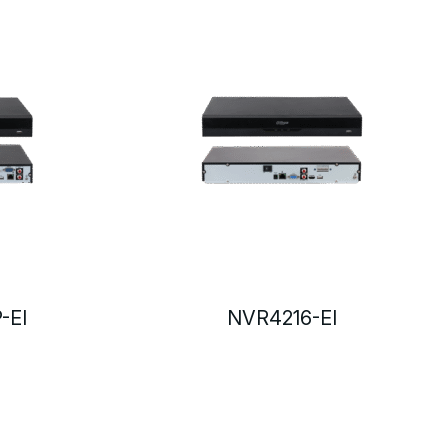
-EI
NVR4216-EI