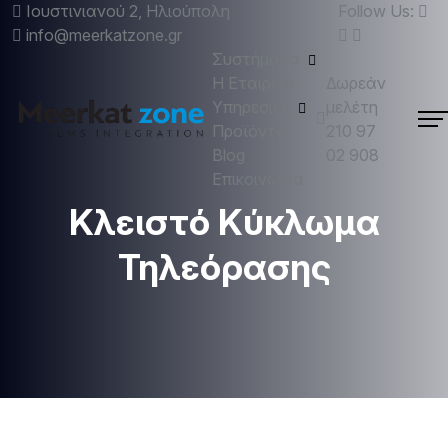
Ιουστινιανού 2, Ηλιούπολη
Follow Us:
info@meerkatzone.gr
Συστήματα
Η Εταιρεία
Δωρεάν
Υπηρεσίες
μελέτη
Προϊόντα
210 97
Blog
02 908
Επικοινωνία
Κλειστό Κύκλωμα
Τηλεόρασης