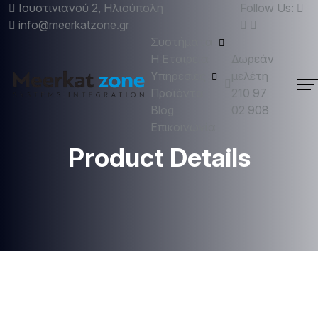
Ιουστινιανού 2, Ηλιούπολη
Follow Us:
info@meerkatzone.gr
Συστήματα
Η Εταιρεία
Δωρεάν
Υπηρεσίες
μελέτη
Προϊόντα
210 97
Blog
02 908
Επικοινωνία
Product Details