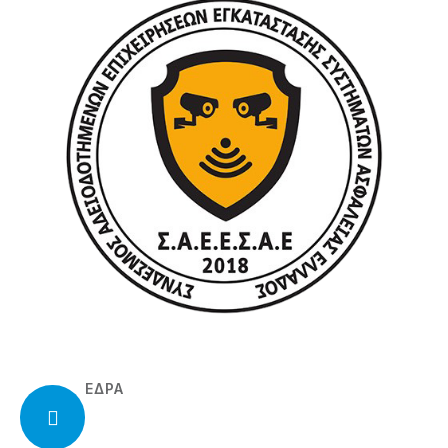
ΕΔΡΑ
Ιουστινιανού 2, Ηλιούπολη
Τ.Κ. 163-45