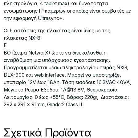
πληκτρολόγια, 4 tablet max) και δυνατότητα
ενσωμάτωσης IP καμερών οι οποίες είναι συμβατές με
την εφαρμογή Ultrasync+.
Οι διαστάσεις της πλακέτας είναι ίδιες με της
πλακέτας NX-8
E
BO (Σειρά NetworX) ώστε να διευκολυνθεί η
αναβάθμιση μια υπάρχουσας εγκατάστασης.
Προγραμματίζεται μέσω πληκτρολογίου σειράς NXG,
DLX-900 και web interface. Μπορεί να υποστηρίξει
μπαταρία 12V έως 18Ah. Τάση εισόδου: 16.3VAC 40VA,
Μέγιστο Ρεύμα Εξόδου:
1Α@13.8V
, Θερμοκρασία
Λειτουργίας: 0 έως +55°C, Βάρος: 220gr, Διαστάσεις:
292 x 291 x 91mm, Grade:2 Class II.
Σχετικά Προϊόντα