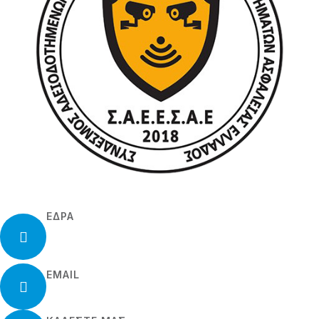
ΕΔΡΑ
Ιουστινιανού 2, Ηλιούπολη
Τ.Κ. 163-45
EMAIL
info@meerkatzone.gr