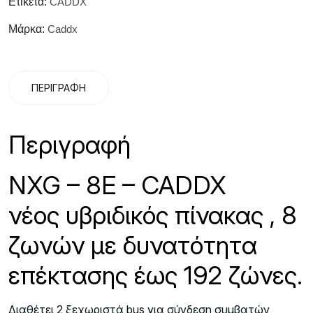
Ετικέτα:
CADDX
Μάρκα:
Caddx
ΠΕΡΙΓΡΑΦΉ
Περιγραφή
NXG – 8E – CADDX
νέος υβριδικός πίνακας , 8
ζωνών με δυνατότητα
επέκτασης έως 192 ζώνες.
Διαθέτει 2 ξεχωριστά bus για σύνδεση συμβατών