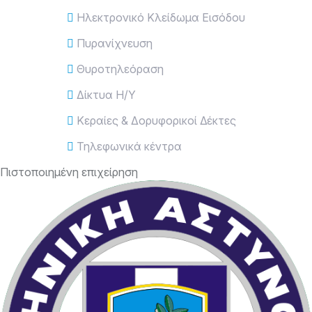
Ηλεκτρονικό Κλείδωμα Εισόδου
Πυρανίχνευση
Θυροτηλεόραση
Δίκτυα Η/Υ
Κεραίες & Δορυφορικοί Δέκτες
Τηλεφωνικά κέντρα
Πιστοποιημένη επιχείρηση