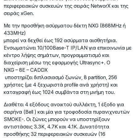
περιφερειακών συσκευών της σειράς NetworX και της
σειράς xGen.
Με την προσθήκη ασύρματου δέκτη NXG (868MHz ή
433MHz)
μπορεί να δεχθεί έως 192 ασύρματα αισθητήρια.
Ενσωματώνει 10/100Base-T IP/LAN για επικοινωνία με
κέντρο λήψης σημάτων, προγραμματισμό και
διαχείριση μέσω της εφαρμογής Ultrasync+. Ο
NXG – 8E – CADDX
υποστηρίζει διπλασιασμό ζωνών, 8 partition, 256
χρήστες (με 4 ξεχωριστά profile ανά χρήστη) και
καταγραφή έως 1024 συμβάντα στη μνήμη του.
Διαθέτει 4 εξόδους ανοικτού συλλέκτη, 1 έξοδο για
σειρήνα (Bell ) και μία για τροφοδοσία πυρανιχνευτών
SMOKE-. Οι ζώνες μπορούν να υποστηρίξουν
αντιστάσεις 3.3Κ, 4.7Κ και 4.1Κ. Δυνατότητα
προσθήκης 32 περιφερειακών συσκευών (16