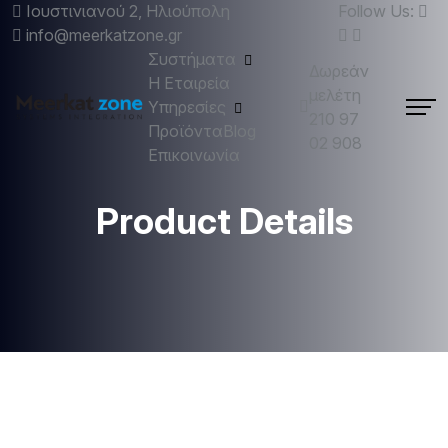
Ιουστινιανού 2, Ηλιούπολη
Follow Us:
info@meerkatzone.gr
Συστήματα
Δωρεάν
Η Εταιρεία
μελέτη
Υπηρεσίες
210 97
Προϊόντα
Blog
02 908
Επικοινωνία
Product Details