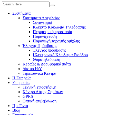
Συστήματα
Συστήματα Ασφαλείας
Συναγερμοί
Κλειστό Κύκλωμα Τηλεόρασης
Περιμετρική προστασία
Πυρανίχνευση
Παραγωγή τεχνητής ομίχλης
Έλεγχος Πρόσβασης
Έλεγχος πρόσβασης
Ηλεκτρονικό Κλείδωμα Εισόδου
Θυροτηλεόραση
Κεραίες & Δορυφορικά πιάτα
Δίκτυα Η/Υ
Τηλεφωνικά Κέντρα
Η Εταιρεία
Υπηρεσίες
Τεχνική Υποστήριξη
Κέντρο Λήψης Σημάτων
GPRS
Οπτική επιβεβαίωση
Προϊόντα
Blog
Επικοινωνία