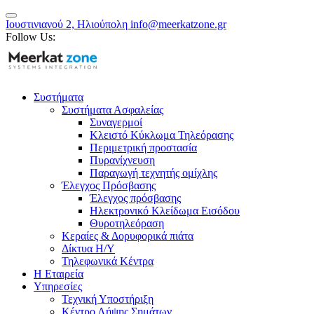
Ιουστινιανού 2, Ηλιούπολη
info@meerkatzone.gr
Follow Us:
Συστήματα
Συστήματα Ασφαλείας
Συναγερμοί
Κλειστό Κύκλωμα Τηλεόρασης
Περιμετρική προστασία
Πυρανίχνευση
Παραγωγή τεχνητής ομίχλης
Έλεγχος Πρόσβασης
Έλεγχος πρόσβασης
Ηλεκτρονικό Κλείδωμα Εισόδου
Θυροτηλεόραση
Κεραίες & Δορυφορικά πιάτα
Δίκτυα Η/Υ
Τηλεφωνικά Κέντρα
Η Εταιρεία
Υπηρεσίες
Τεχνική Υποστήριξη
Κέντρο Λήψης Σημάτων