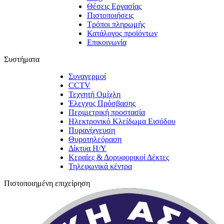
Θέσεις Εργασίας
Πιστοποιήσεις
Τρόποι πληρωμής
Κατάλογος προϊόντων
Επικοινωνία
Συστήματα
Συναγερμοί
CCTV
Τεχνητή Ομίχλη
Έλεγχος Πρόσβασης
Περιμετρική προστασία
Ηλεκτρονικό Κλείδωμα Εισόδου
Πυρανίχνευση
Θυροτηλεόραση
Δίκτυα Η/Υ
Κεραίες & Δορυφορικοί Δέκτες
Τηλεφωνικά κέντρα
Πιστοποιημένη επιχείρηση