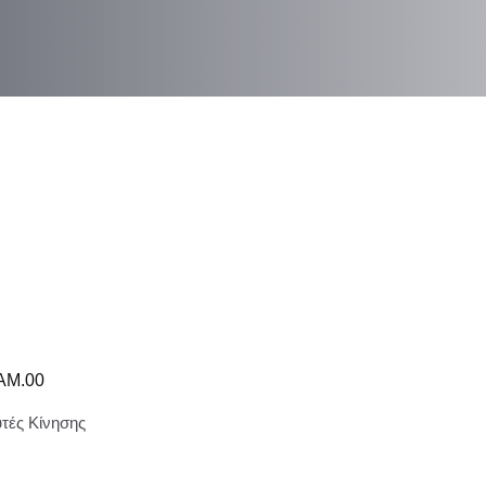
AM.00
υτές Κίνησης