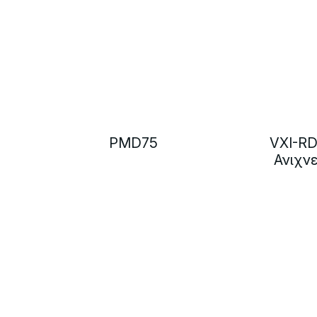
PMD75
VXI-RD
Ανιχν