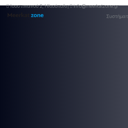
Ιουστινιανού 2, Ηλιούπολη
info@meerkatzone.gr
Συστήμα