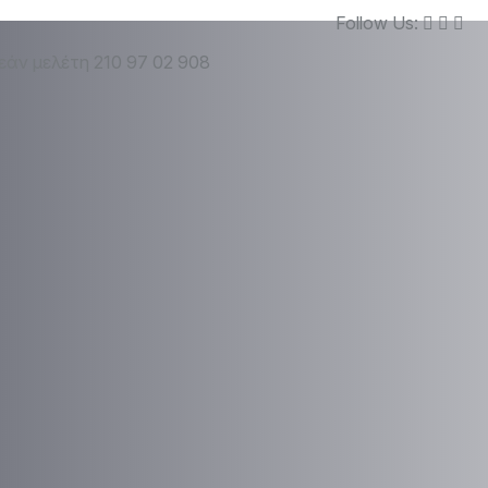
Follow Us:
εάν μελέτη
210 97 02 908