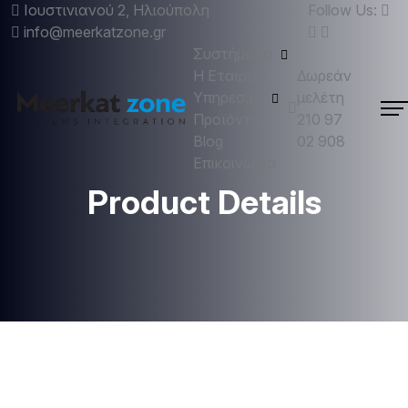
Ιουστινιανού 2, Ηλιούπολη
Follow Us:
info@meerkatzone.gr
Συστήματα
Η Εταιρεία
Δωρεάν
Υπηρεσίες
μελέτη
Προϊόντα
210 97
Blog
02 908
Επικοινωνία
Product Details