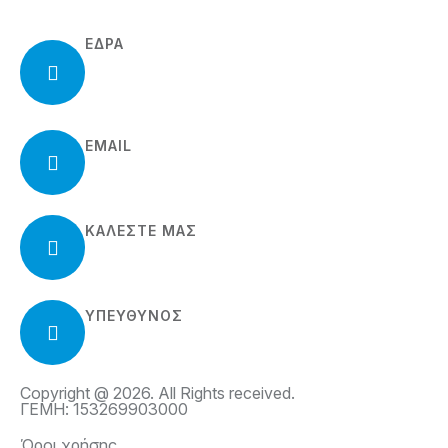
ΕΔΡΑ
Ιουστινιανού 2, Ηλιούπολη
Τ.Κ. 163-45
EMAIL
info@meerkatzone.gr
ΚΑΛΈΣΤΕ ΜΑΣ
210 97 02 908
ΥΠΕΥΘΥΝΟΣ
Τριανταφυλλίδης Μάριος
Copyright @ 2026. All Rights received.
ΓΕΜΗ: 153269903000
Όροι χρήσης