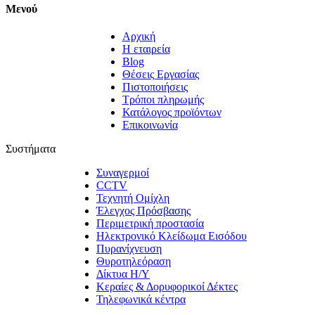
Μενού
Αρχική
Η εταιρεία
Blog
Θέσεις Εργασίας
Πιστοποιήσεις
Τρόποι πληρωμής
Κατάλογος προϊόντων
Επικοινωνία
Συστήματα
Συναγερμοί
CCTV
Τεχνητή Ομίχλη
Έλεγχος Πρόσβασης
Περιμετρική προστασία
Ηλεκτρονικό Κλείδωμα Εισόδου
Πυρανίχνευση
Θυροτηλεόραση
Δίκτυα Η/Υ
Κεραίες & Δορυφορικοί Δέκτες
Τηλεφωνικά κέντρα