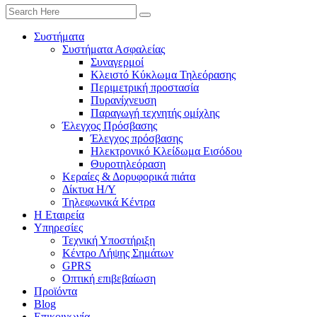
Συστήματα
Συστήματα Ασφαλείας
Συναγερμοί
Κλειστό Κύκλωμα Τηλεόρασης
Περιμετρική προστασία
Πυρανίχνευση
Παραγωγή τεχνητής ομίχλης
Έλεγχος Πρόσβασης
Έλεγχος πρόσβασης
Ηλεκτρονικό Κλείδωμα Εισόδου
Θυροτηλεόραση
Κεραίες & Δορυφορικά πιάτα
Δίκτυα Η/Υ
Τηλεφωνικά Κέντρα
Η Εταιρεία
Υπηρεσίες
Τεχνική Υποστήριξη
Κέντρο Λήψης Σημάτων
GPRS
Οπτική επιβεβαίωση
Προϊόντα
Blog
Επικοινωνία