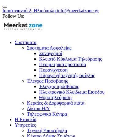
Ιουστινιανού 2, Ηλιούπολη
info@meerkatzone.gr
Follow Us:
Συστήματα
Συστήματα Ασφαλείας
Συναγερμοί
Κλειστό Κύκλωμα Τηλεόρασης
Περιμετρική προστασία
Πυρανίχνευση
Παραγωγή τεχνητής ομίχλης
Έλεγχος Πρόσβασης
Έλεγχος πρόσβασης
Ηλεκτρονικό Κλείδωμα Εισόδου
Θυροτηλεόραση
Κεραίες & Δορυφορικά πιάτα
Δίκτυα Η/Υ
Τηλεφωνικά Κέντρα
Η Εταιρεία
Υπηρεσίες
Τεχνική Υποστήριξη
Κέντρο Λήψης Σημάτων